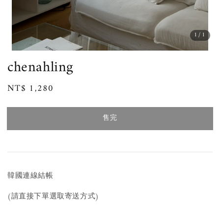
1
/1
chenahling
Regular
NT$ 1,280
售完
price
售完
韓國連線結帳
(請直接下單選取寄送方式)