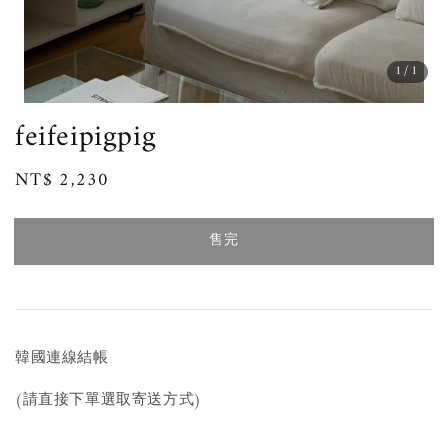
1
/1
feifeipigpig
Regular
NT$ 2,230
售完
price
售完
韓國連線結帳
(請直接下單選取寄送方式)