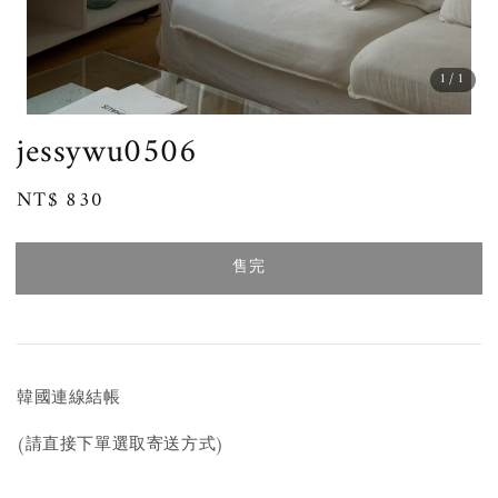
1
/1
jessywu0506
Regular
NT$ 830
售完
price
售完
韓國連線結帳
(請直接下單選取寄送方式)