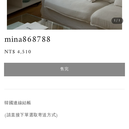
1
/1
mina868788
Regular
NT$ 4,510
售完
price
售完
韓國連線結帳
(請直接下單選取寄送方式)