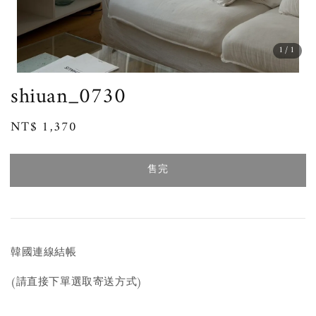
1
/1
shiuan_0730
Regular
NT$ 1,370
售完
price
售完
韓國連線結帳
(請直接下單選取寄送方式)