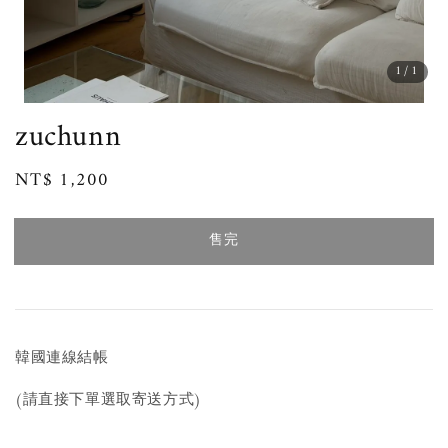
1
/1
zuchunn
Regular
NT$ 1,200
售完
price
售完
韓國連線結帳
(請直接下單選取寄送方式)