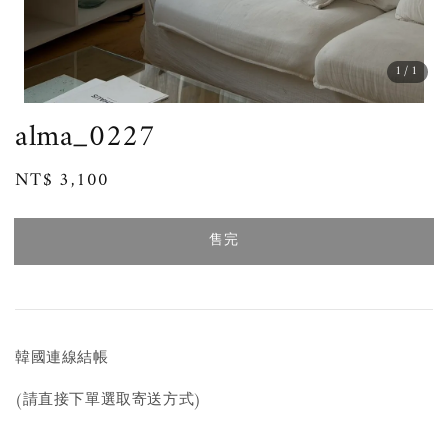
1
/1
alma_0227
Regular
NT$ 3,100
售完
price
售完
韓國連線結帳
(請直接下單選取寄送方式)