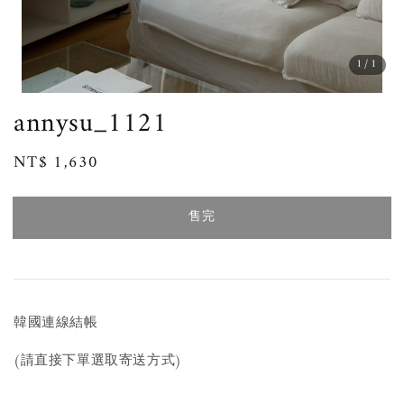
1
/1
annysu_1121
Regular
NT$ 1,630
售完
price
售完
韓國連線結帳
(請直接下單選取寄送方式)