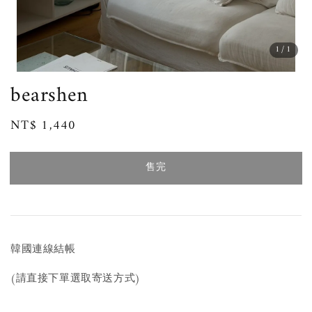
1
/1
bearshen
Regular
NT$ 1,440
售完
price
售完
韓國連線結帳
(請直接下單選取寄送方式)