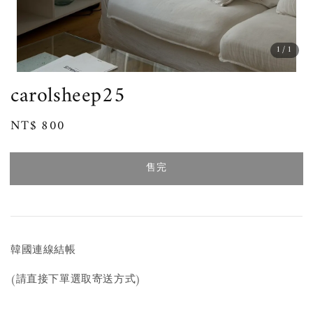
1
/1
carolsheep25
Regular
NT$ 800
售完
price
售完
韓國連線結帳
(請直接下單選取寄送方式)