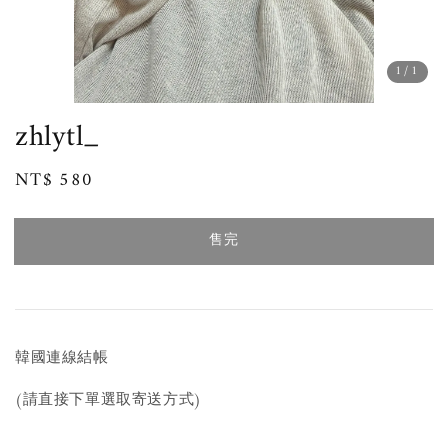
1
/1
zhlytl_
Regular
NT$ 580
售完
price
售完
韓國連線結帳
(請直接下單選取寄送方式)