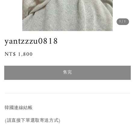
1
/1
yantzzzu0818
Regular
NT$ 1,800
售完
price
售完
韓國連線結帳
(請直接下單選取寄送方式)