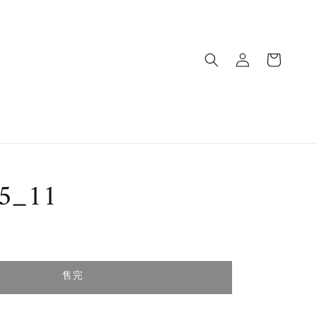
95_11
完
售完