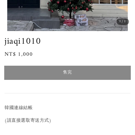
1
/1
jiaqi1010
Regular
NT$ 1,000
售完
price
售完
韓國連線結帳
(請直接選取寄送方式)