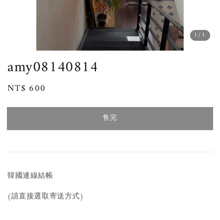
1
/1
amy08140814
Regular
NT$ 600
售完
price
售完
韓國連線結帳
(請直接選取寄送方式)