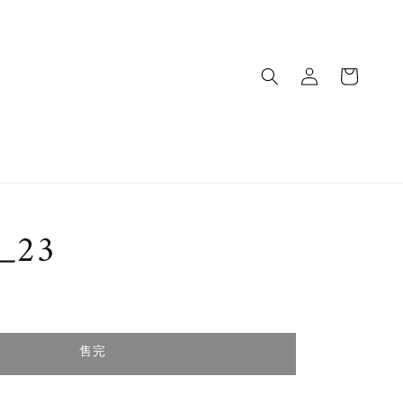
u_23
完
售完