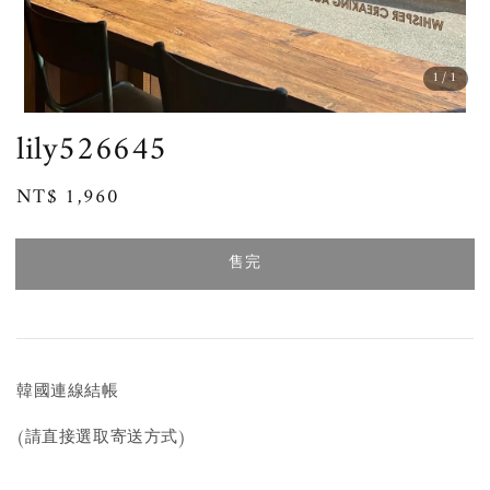
1
/1
lily526645
Regular
NT$ 1,960
售完
price
售完
韓國連線結帳
(請直接選取寄送方式)