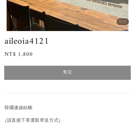
1
/1
aileoia4121
Regular
NT$ 1,800
售完
price
售完
韓國連線結帳
(請直接下單選取寄送方式)