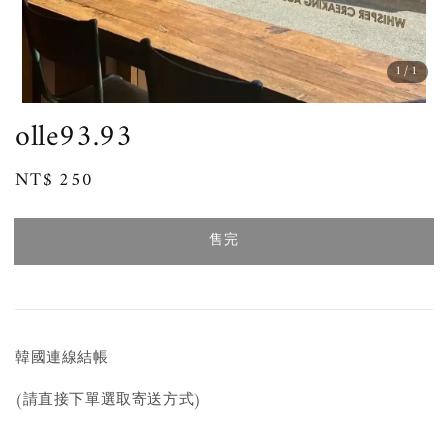
1
/1
olle93.93
Regular
NT$ 250
售完
price
售完
韓國連線結帳
(請直接下單選取寄送方式)