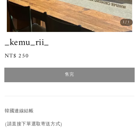
1
/1
_kemu_rii_
Regular
NT$ 250
售完
price
售完
韓國連線結帳
(請直接下單選取寄送方式)