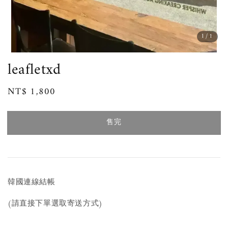
1
/1
leafletxd
Regular
NT$ 1,800
售完
price
售完
韓國連線結帳
(請直接下單選取寄送方式)