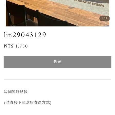
1
/1
lin29043129
Regular
NT$ 1,750
售完
price
售完
韓國連線結帳
(請直接下單選取寄送方式)