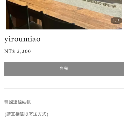
1
/1
yiroumiao
Regular
NT$ 2,300
售完
price
售完
韓國連線結帳
(請直接選取寄送方式)