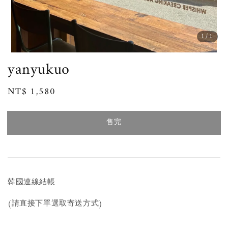
1
/1
yanyukuo
Regular
NT$ 1,580
售完
price
售完
韓國連線結帳
(請直接下單選取寄送方式)