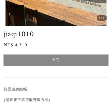
1
/1
jiaqi1010
Regular
NT$ 4,310
售完
price
售完
韓國連線結帳
(請直接下單選取寄送方式)