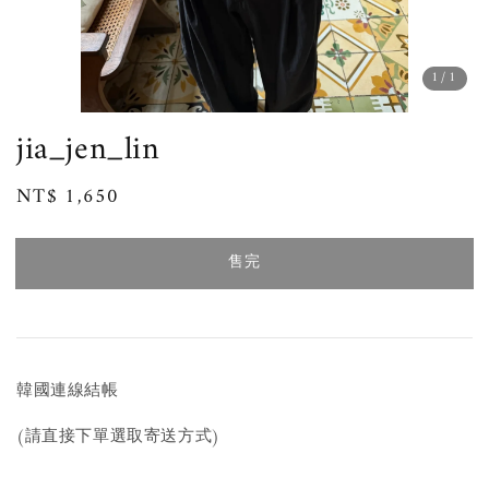
1
/1
jia_jen_lin
Regular
NT$ 1,650
售完
price
售完
韓國連線結帳
(請直接下單選取寄送方式)