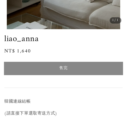
1
/1
liao_anna
Regular
NT$ 1,640
售完
price
售完
韓國連線結帳
(請直接下單選取寄送方式)