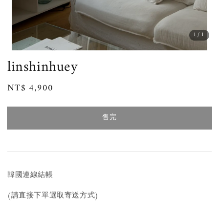
1
/1
linshinhuey
Regular
NT$ 4,900
售完
price
售完
韓國連線結帳
(請直接下單選取寄送方式)