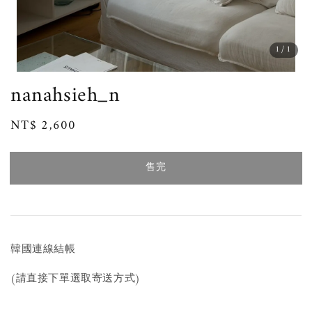
1
/1
nanahsieh_n
Regular
NT$ 2,600
售完
price
售完
韓國連線結帳
(請直接下單選取寄送方式)