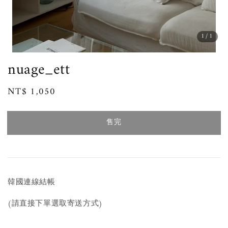
1
/1
nuage_ett
Regular
NT$ 1,050
售完
price
售完
韓國連線結帳
(請直接下單選取寄送方式)