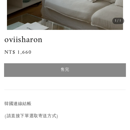
1
/1
oviisharon
Regular
NT$ 1,660
售完
price
售完
韓國連線結帳
(請直接下單選取寄送方式)