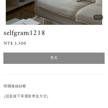
1
/1
selfgram1218
Regular
NT$ 3,500
售完
price
售完
韓國連線結帳
(請直接下單選取寄送方式)