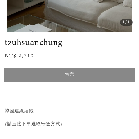
1
/1
tzuhsuanchung
Regular
NT$ 2,710
售完
price
售完
韓國連線結帳
(請直接下單選取寄送方式)